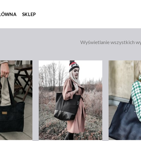
GŁÓWNA
SKLEP
Wyświetlanie wszystkich w