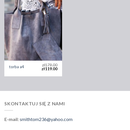
zł
179.00
torba a4
zł
119.00
SKONTAKTUJ SIĘ Z NAMI
E-mail:
smithtom236@yahoo.com