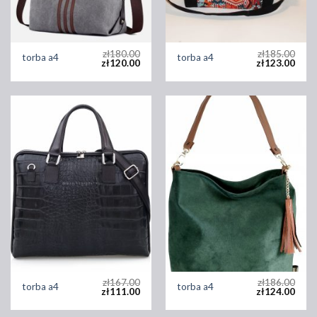
zł
180.00
zł
185.00
torba a4
torba a4
zł
120.00
zł
123.00
zł
167.00
zł
186.00
torba a4
torba a4
zł
111.00
zł
124.00