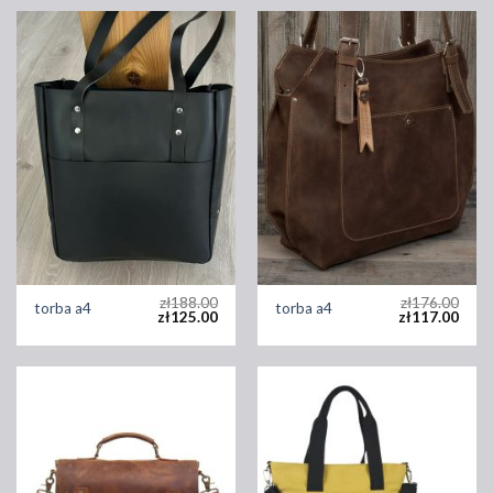
zł
188.00
zł
176.00
torba a4
torba a4
zł
125.00
zł
117.00