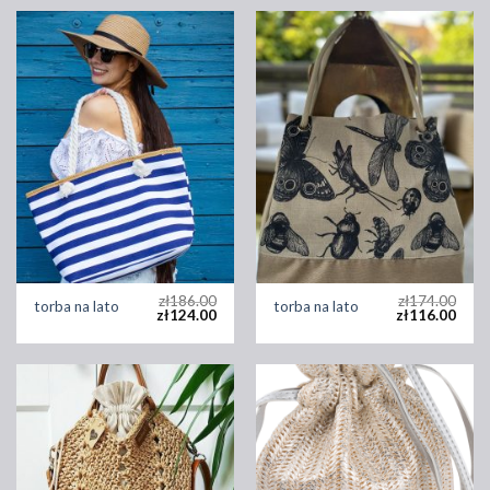
zł
186.00
zł
174.00
torba na lato
torba na lato
zł
124.00
zł
116.00