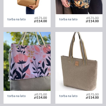
zł
171.00
zł
171.00
torba na lato
torba na lato
zł
114.00
zł
114.00
zł
171.00
zł
171.00
torba na lato
torba na lato
zł
114.00
zł
114.00