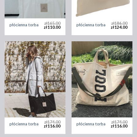
zł
165.00
zł
186.00
płócienna torba
płócienna torba
zł
110.00
zł
124.00
zł
174.00
zł
174.00
płócienna torba
płócienna torba
zł
116.00
zł
116.00