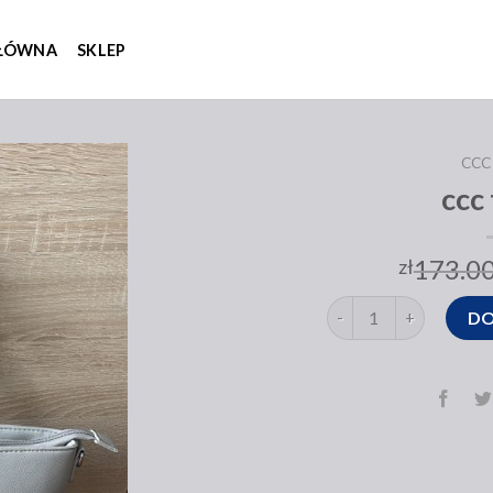
GŁÓWNA
SKLEP
CCC
ccc
173.0
zł
ilość ccc torby
DO