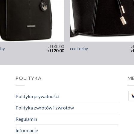
zł
180.00
z
rby
ccc torby
zł
120.00
z
POLITYKA
ME
Polityka prywatności
Polityka zwrotów i zwrotów
Regulamin
Informacje