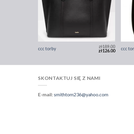
zł
195.00
zł
189.00
ccc torby
ccc to
zł
130.00
zł
126.00
SKONTAKTUJ SIĘ Z NAMI
E-mail:
smithtom236@yahoo.com