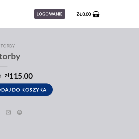
ZŁ
0.00
LOGOWANIE
 TORBY
 torby
0
115.00
zł
DAJ DO KOSZYKA