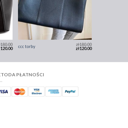
ł
180.00
zł
180.00
ccc torby
ł
120.00
zł
120.00
TODA PŁATNOŚCI