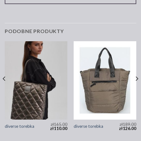
PODOBNE PRODUKTY
zł
165.00
zł
189.00
diverse torebka
diverse torebka
zł
110.00
zł
126.00