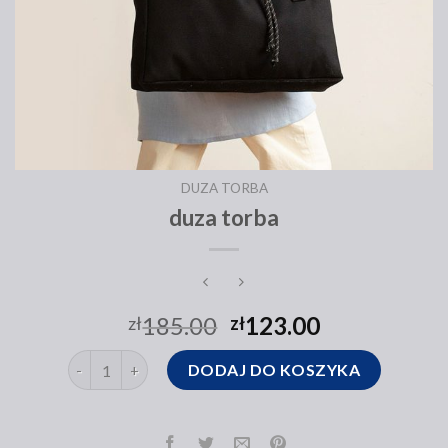
DUZA TORBA
duza torba
185.00
123.00
zł
zł
ilość duza torba
DODAJ DO KOSZYKA