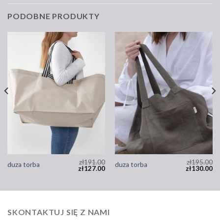
PODOBNE PRODUKTY
zł
191.00
zł
195.00
duza torba
duza torba
zł
127.00
zł
130.00
SKONTAKTUJ SIĘ Z NAMI