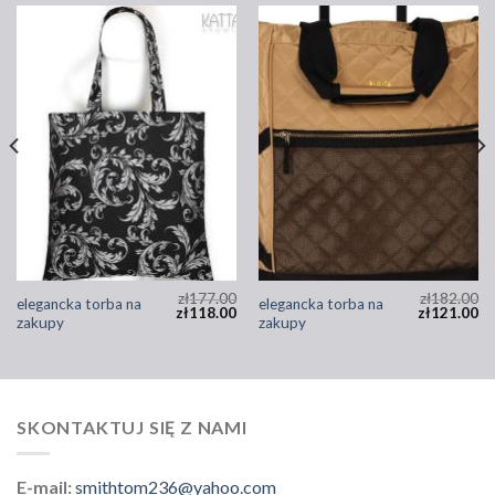
zł
177.00
zł
182.00
elegancka torba na
elegancka torba na
zł
118.00
zł
121.00
zakupy
zakupy
SKONTAKTUJ SIĘ Z NAMI
E-mail:
smithtom236@yahoo.com