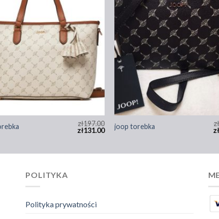
zł
197.00
z
orebka
joop torebka
zł
131.00
z
POLITYKA
ME
Polityka prywatności