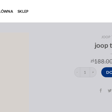
GŁÓWNA
SKLEP
JOOP
joop 
188.0
zł
ilość joop torebka
DO