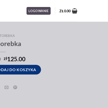
ZŁ
0.00
LOGOWANIE
 TOREBKA
torebka
0
125.00
zł
DAJ DO KOSZYKA