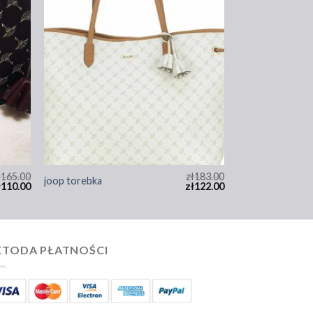
ł
165.00
zł
183.00
joop torebka
ł
110.00
zł
122.00
TODA PŁATNOŚCI