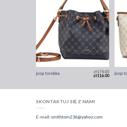
zł
182.00
zł
174.00
joop torebka
joop t
zł
121.00
zł
116.00
SKONTAKTUJ SIĘ Z NAMI
E-mail:
smithtom236@yahoo.com