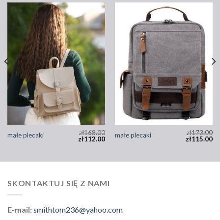
zł
168.00
zł
173.00
małe plecaki
małe plecaki
zł
112.00
zł
115.00
SKONTAKTUJ SIĘ Z NAMI
E-mail:
smithtom236@yahoo.com