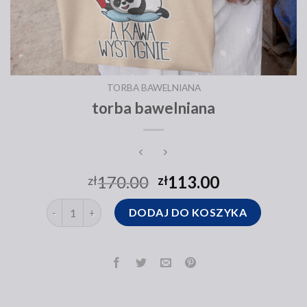
TORBA BAWELNIANA
torba bawelniana
170.00
113.00
zł
zł
ilość torba bawelniana
DODAJ DO KOSZYKA