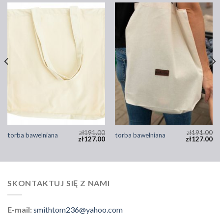
zł
191.00
zł
191.00
torba bawelniana
torba bawelniana
zł
127.00
zł
127.00
SKONTAKTUJ SIĘ Z NAMI
E-mail:
smithtom236@yahoo.com