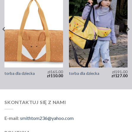
zł
165.00
zł
191.00
torba dla dziecka
torba dla dziecka
zł
110.00
zł
127.00
SKONTAKTUJ SIĘ Z NAMI
E-mail:
smithtom236@yahoo.com