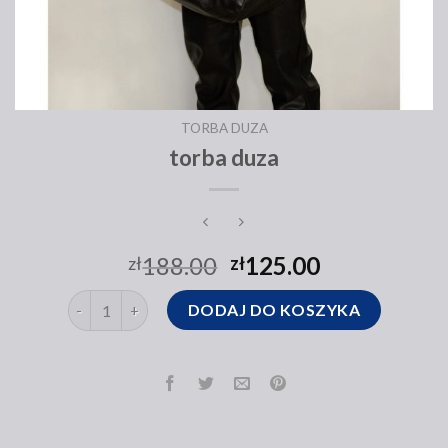
TORBA DUZA
torba duza
188.00
125.00
zł
zł
ilość torba duza
DODAJ DO KOSZYKA