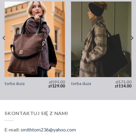
zł
194.00
zł
171.00
torba duza
torba duza
zł
129.00
zł
114.00
SKONTAKTUJ SIĘ Z NAMI
E-mail:
smithtom236@yahoo.com