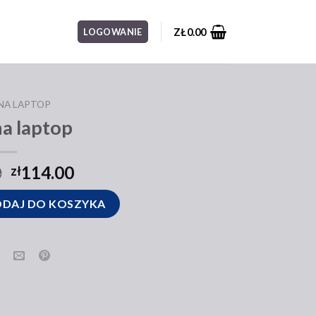
ZŁ
0.00
LOGOWANIE
NA LAPTOP
na laptop
0
114.00
zł
DAJ DO KOSZYKA