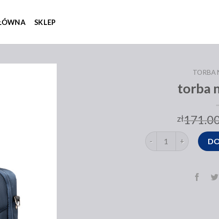
GŁÓWNA
SKLEP
TORBA 
torba 
171.0
zł
ilość torba na laptop
DO