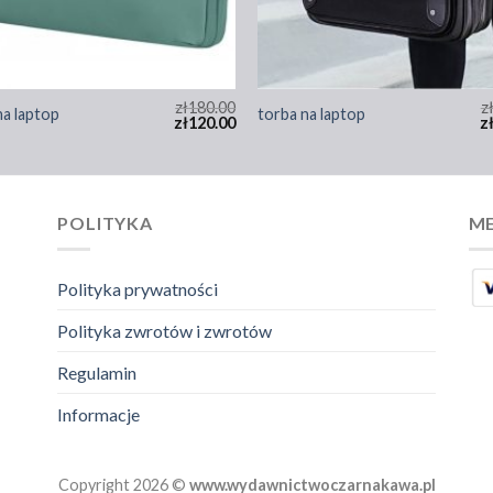
zł
180.00
z
na laptop
torba na laptop
zł
120.00
z
POLITYKA
ME
Polityka prywatności
Polityka zwrotów i zwrotów
Regulamin
Informacje
Copyright 2026 ©
www.wydawnictwoczarnakawa.pl