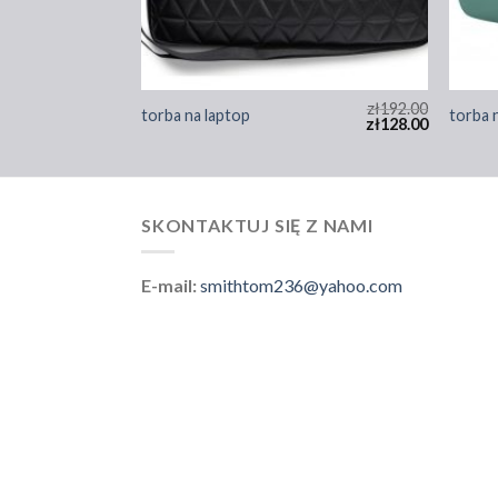
zł
165.00
zł
192.00
torba na laptop
torba 
zł
110.00
zł
128.00
SKONTAKTUJ SIĘ Z NAMI
E-mail:
smithtom236@yahoo.com