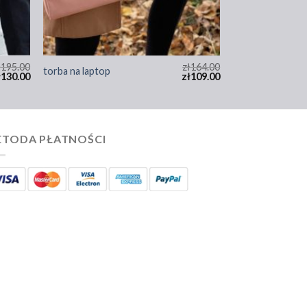
ł
195.00
zł
164.00
torba na laptop
ł
130.00
zł
109.00
TODA PŁATNOŚCI