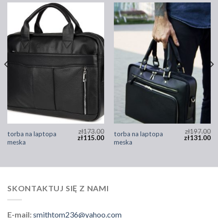
zł
173.00
zł
197.00
torba na laptopa
torba na laptopa
zł
115.00
zł
131.00
meska
meska
SKONTAKTUJ SIĘ Z NAMI
E-mail:
smithtom236@yahoo.com