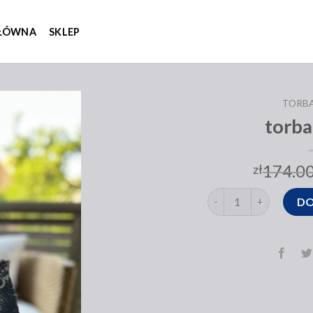
GŁÓWNA
SKLEP
TORBA
torba
174.0
zł
ilość torba na lato
DO