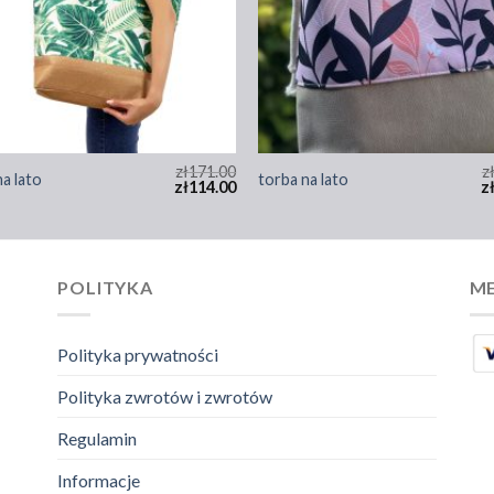
zł
171.00
z
na lato
torba na lato
zł
114.00
z
POLITYKA
ME
Polityka prywatności
Polityka zwrotów i zwrotów
Regulamin
Informacje