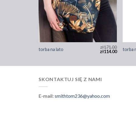
zł
185.00
zł
171.00
torba na lato
torba 
zł
123.00
zł
114.00
SKONTAKTUJ SIĘ Z NAMI
E-mail:
smithtom236@yahoo.com