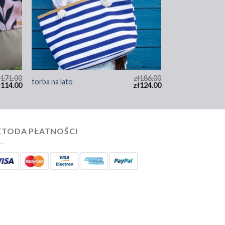
ł
171.00
zł
186.00
torba na lato
ł
114.00
zł
124.00
TODA PŁATNOŚCI