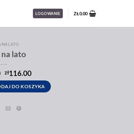
ZŁ
0.00
LOGOWANIE
 NA LATO
 na lato
0
116.00
zł
DAJ DO KOSZYKA