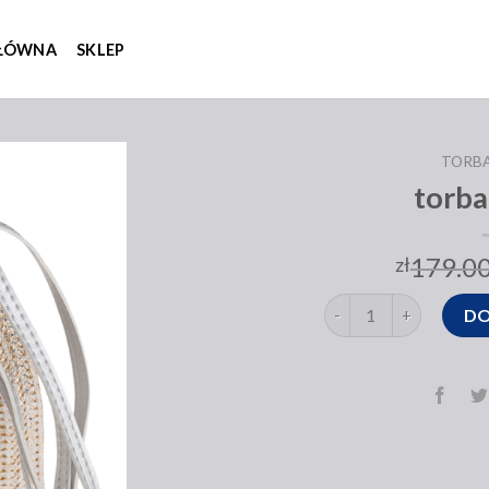
GŁÓWNA
SKLEP
TORBA
torba
179.0
zł
ilość torba na lato
DO