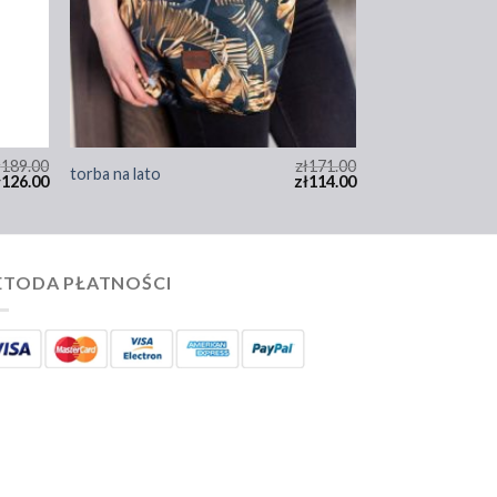
ł
189.00
zł
171.00
torba na lato
ł
126.00
zł
114.00
TODA PŁATNOŚCI