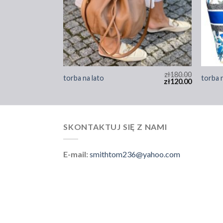
zł
186.00
zł
180.00
torba na lato
torba 
zł
124.00
zł
120.00
SKONTAKTUJ SIĘ Z NAMI
E-mail:
smithtom236@yahoo.com