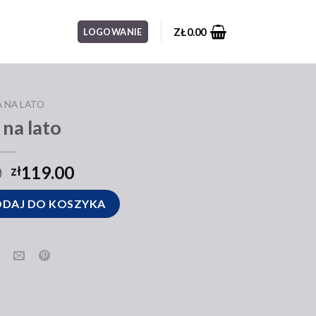
ZŁ
0.00
LOGOWANIE
 NA LATO
 na lato
0
119.00
zł
DAJ DO KOSZYKA