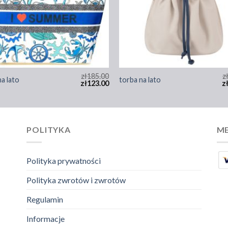
zł
185.00
z
na lato
torba na lato
zł
123.00
z
POLITYKA
ME
Polityka prywatności
Polityka zwrotów i zwrotów
Regulamin
Informacje