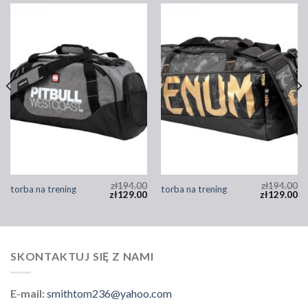
zł
194.00
zł
194.00
torba na trening
torba na trening
zł
129.00
zł
129.00
SKONTAKTUJ SIĘ Z NAMI
E-mail:
smithtom236@yahoo.com