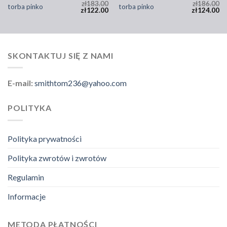
zł
183.00
zł
186.00
torba pinko
torba pinko
zł
122.00
zł
124.00
SKONTAKTUJ SIĘ Z NAMI
E-mail:
smithtom236@yahoo.com
POLITYKA
Polityka prywatności
Polityka zwrotów i zwrotów
Regulamin
Informacje
METODA PŁATNOŚCI