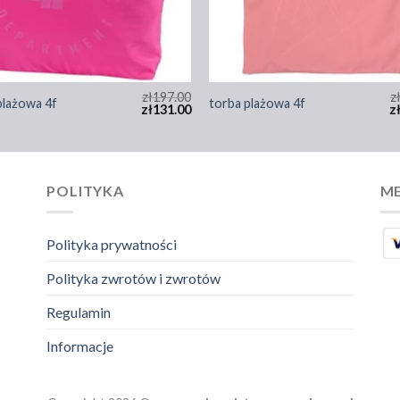
zł
197.00
z
plażowa 4f
torba plażowa 4f
zł
131.00
z
POLITYKA
ME
Polityka prywatności
Polityka zwrotów i zwrotów
Regulamin
Informacje