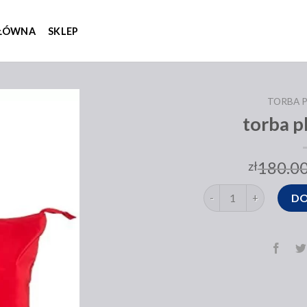
GŁÓWNA
SKLEP
TORBA 
torba p
180.0
zł
ilość torba plażowa 4f
DO