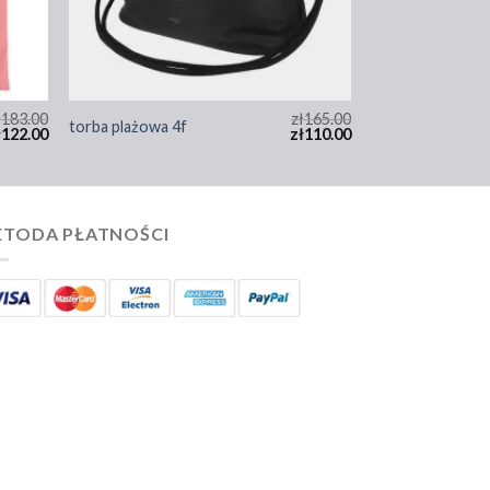
ł
183.00
zł
165.00
torba plażowa 4f
ł
122.00
zł
110.00
TODA PŁATNOŚCI