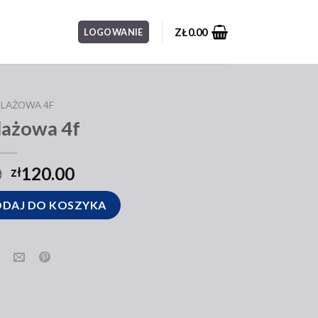
ZŁ
0.00
LOGOWANIE
PLAŻOWA 4F
lażowa 4f
0
120.00
zł
DAJ DO KOSZYKA