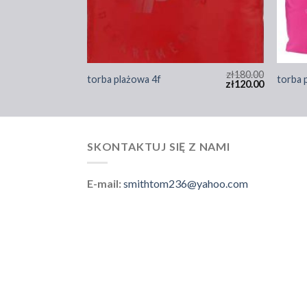
zł
165.00
zł
180.00
torba plażowa 4f
torba 
zł
110.00
zł
120.00
SKONTAKTUJ SIĘ Z NAMI
E-mail:
smithtom236@yahoo.com