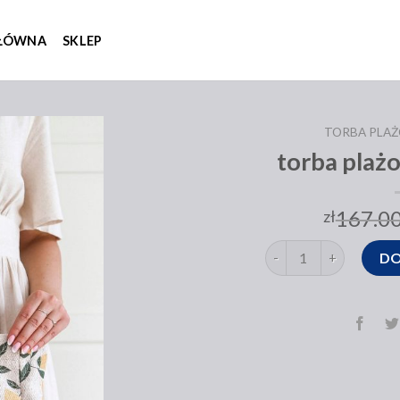
GŁÓWNA
SKLEP
TORBA PLA
torba plaż
167.0
zł
ilość torba plażowa n
DO