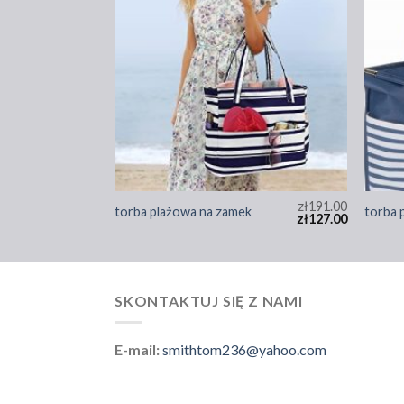
zł
192.00
zł
191.00
k
torba plażowa na zamek
torba 
zł
128.00
zł
127.00
SKONTAKTUJ SIĘ Z NAMI
E-mail:
smithtom236@yahoo.com