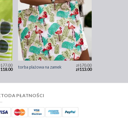
ł
177.00
zł
170.00
torba plażowa na zamek
ł
118.00
zł
113.00
TODA PŁATNOŚCI