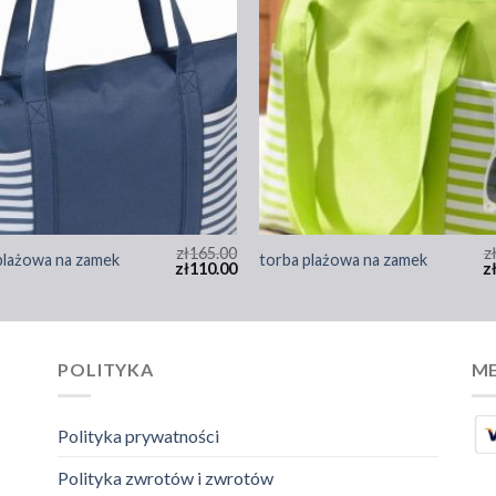
zł
165.00
z
plażowa na zamek
torba plażowa na zamek
zł
110.00
z
POLITYKA
ME
Polityka prywatności
Polityka zwrotów i zwrotów