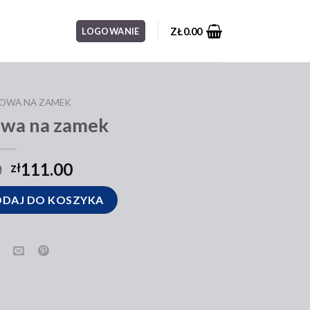
ZŁ
0.00
LOGOWANIE
ŻOWA NA ZAMEK
owa na zamek
0
111.00
zł
a zamek
DAJ DO KOSZYKA