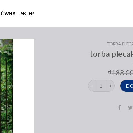
GŁÓWNA
SKLEP
TORBA PLEC
torba plec
188.0
zł
ilość torba plecak 2w
DO