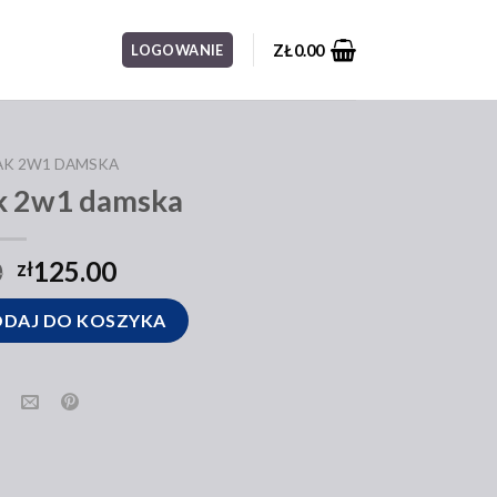
ZŁ
0.00
LOGOWANIE
AK 2W1 DAMSKA
ak 2w1 damska
0
125.00
zł
1 damska
DAJ DO KOSZYKA