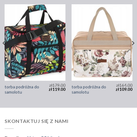
zł
179.00
zł
164.00
torba podróżna do
torba podróżna do
zł
119.00
zł
109.00
samolotu
samolotu
SKONTAKTUJ SIĘ Z NAMI