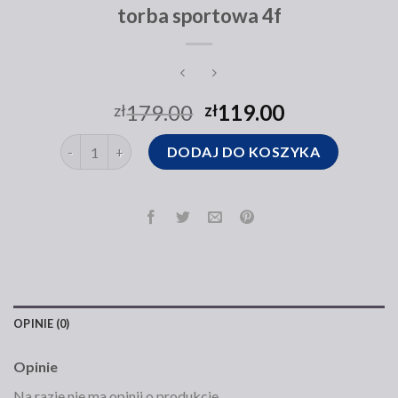
torba sportowa 4f
179.00
119.00
zł
zł
ilość torba sportowa 4f
DODAJ DO KOSZYKA
OPINIE (0)
Opinie
Na razie nie ma opinii o produkcie.