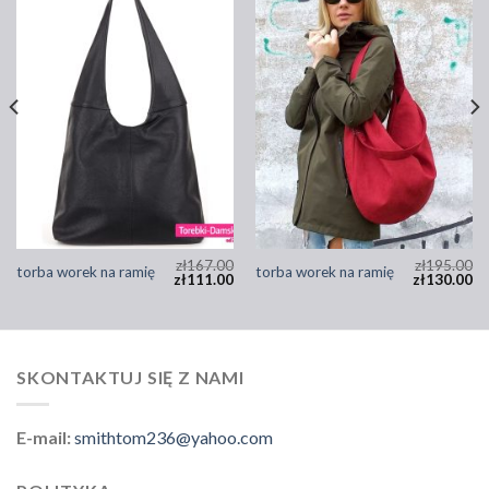
zł
167.00
zł
195.00
torba worek na ramię
torba worek na ramię
zł
111.00
zł
130.00
SKONTAKTUJ SIĘ Z NAMI
E-mail:
smithtom236@yahoo.com