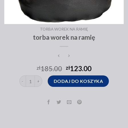
TORBA WOREK NA RAMIĘ
torba worek na ramię
185.00
123.00
zł
zł
ilość torba worek na ramię
DODAJ DO KOSZYKA