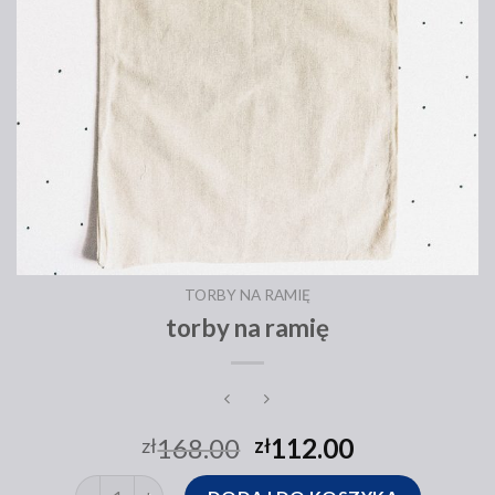
TORBY NA RAMIĘ
torby na ramię
168.00
112.00
zł
zł
ilość torby na ramię