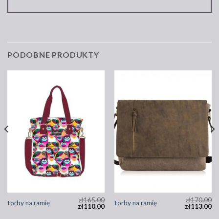
PODOBNE PRODUKTY
zł
165.00
zł
170.00
torby na ramię
torby na ramię
zł
110.00
zł
113.00