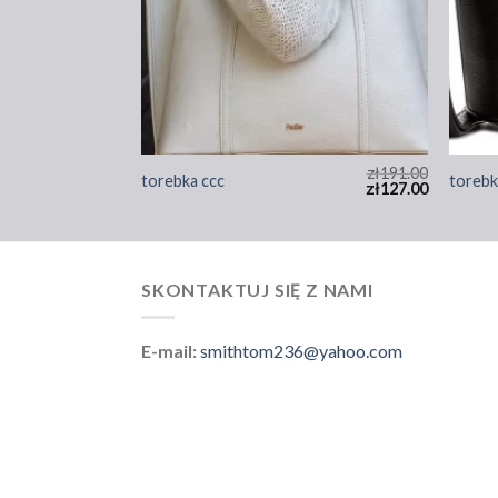
zł
182.00
zł
191.00
torebka ccc
torebk
zł
121.00
zł
127.00
SKONTAKTUJ SIĘ Z NAMI
E-mail:
smithtom236@yahoo.com