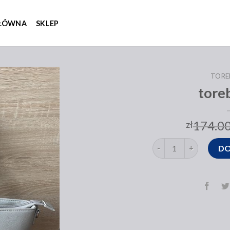
GŁÓWNA
SKLEP
TORE
tore
174.0
zł
ilość torebka ccc
DO