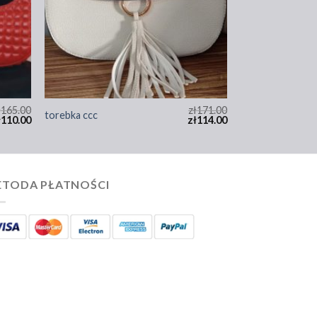
ł
165.00
zł
171.00
torebka ccc
ł
110.00
zł
114.00
TODA PŁATNOŚCI