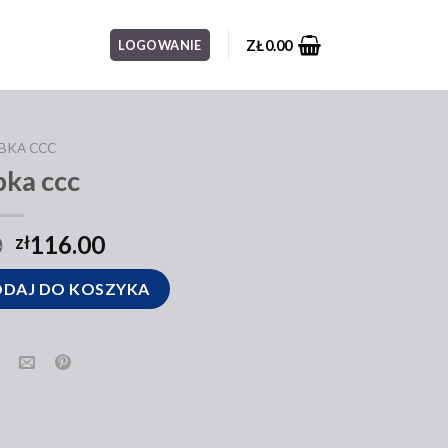
ZŁ
0.00
LOGOWANIE
BKA CCC
bka ccc
0
116.00
zł
DAJ DO KOSZYKA