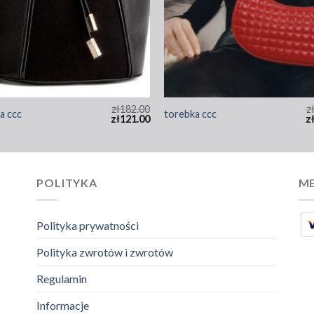
zł
182.00
z
a ccc
torebka ccc
zł
121.00
z
POLITYKA
ME
Polityka prywatności
Polityka zwrotów i zwrotów
Regulamin
Informacje