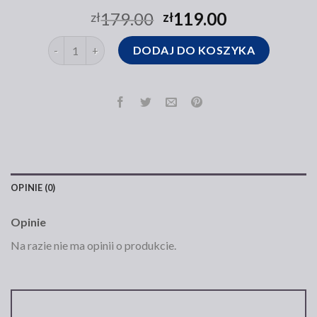
179.00
119.00
zł
zł
ilość torebka czarna na ramię
DODAJ DO KOSZYKA
OPINIE (0)
Opinie
Na razie nie ma opinii o produkcie.