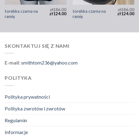
zł
186.00
zł
186.00
torebka czarna na
torebka czarna na
zł
124.00
zł
124.00
ramię
ramię
SKONTAKTUJ SIĘ Z NAMI
E-mail:
smithtom236@yahoo.com
POLITYKA
Polityka prywatności
Polityka zwrotów i zwrotów
Regulamin
Informacje