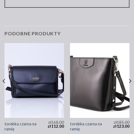
PODOBNE PRODUKTY
zł
168.00
zł
185.00
torebka czarna na
torebka czarna na
zł
112.00
zł
123.00
ramię
ramię