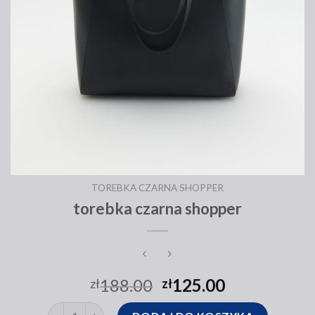
TOREBKA CZARNA SHOPPER
torebka czarna shopper
188.00
125.00
zł
zł
ilość torebka czarna shopper