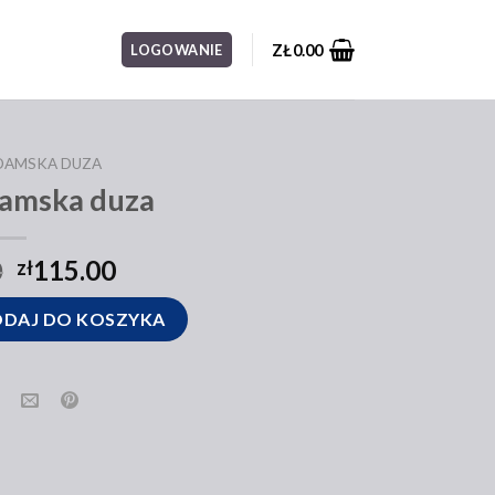
ZŁ
0.00
LOGOWANIE
DAMSKA DUZA
damska duza
0
115.00
zł
duza
DAJ DO KOSZYKA