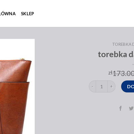
GŁÓWNA
SKLEP
TOREBKA 
torebka 
173.0
zł
ilość torebka damska 
DO