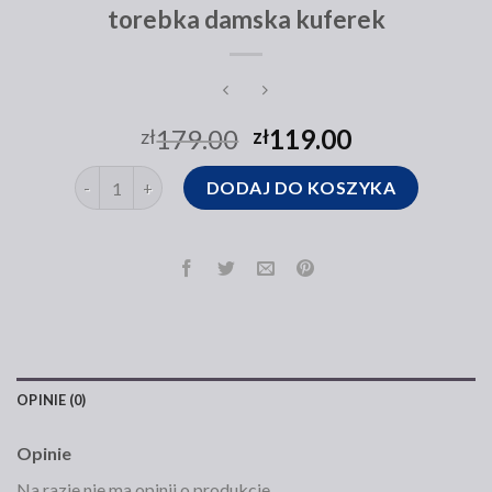
torebka damska kuferek
179.00
119.00
zł
zł
ilość torebka damska kuferek
DODAJ DO KOSZYKA
OPINIE (0)
Opinie
Na razie nie ma opinii o produkcie.