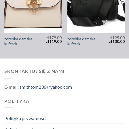
zł
179.00
zł
195.00
torebka damska
torebka damska
zł
119.00
zł
130.00
kuferek
kuferek
SKONTAKTUJ SIĘ Z NAMI
E-mail:
smithtom236@yahoo.com
POLITYKA
Polityka prywatności