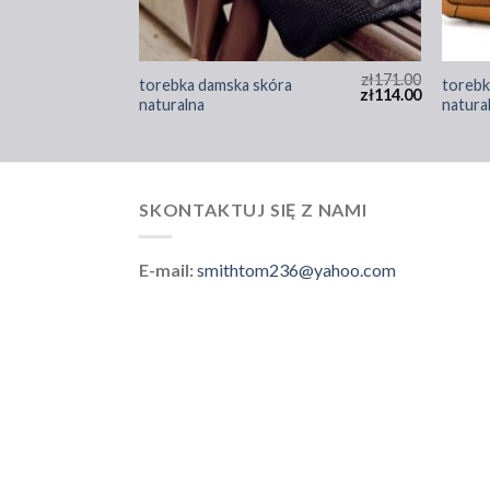
zł
176.00
zł
171.00
torebka damska skóra
torebk
zł
117.00
zł
114.00
naturalna
natura
SKONTAKTUJ SIĘ Z NAMI
E-mail:
smithtom236@yahoo.com