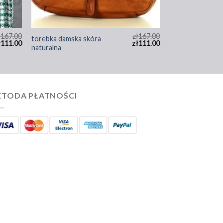
ł
167.00
zł
167.00
torebka damska skóra
ł
111.00
zł
111.00
naturalna
TODA PŁATNOŚCI