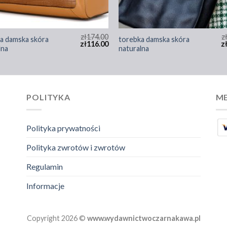
zł
174.00
z
a damska skóra
torebka damska skóra
zł
116.00
z
lna
naturalna
POLITYKA
ME
Polityka prywatności
Polityka zwrotów i zwrotów
Regulamin
Informacje
Copyright 2026 ©
www.wydawnictwoczarnakawa.pl