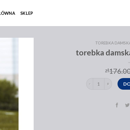
GŁÓWNA
SKLEP
TOREBKA DAMSK
torebka damska
176.0
zł
ilość torebka damska 
DO