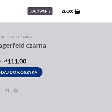
ZŁ
0.00
LOGOWANIE
LAGERFELD CZARNA
lagerfeld czarna
0
111.00
zł
rfeld czarna
DAJ DO KOSZYKA