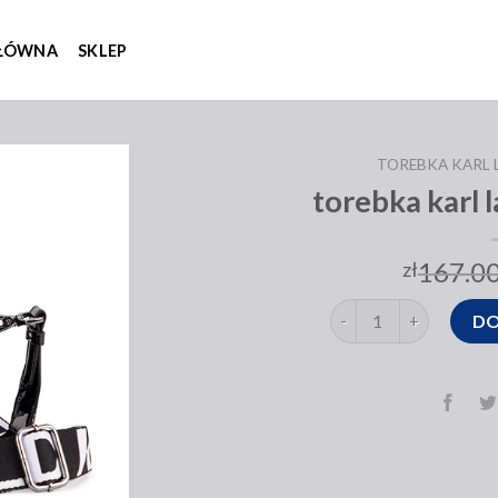
GŁÓWNA
SKLEP
TOREBKA KARL 
torebka karl 
167.0
zł
ilość torebka karl lage
DO