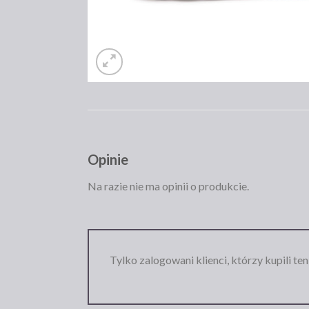
Opinie
Na razie nie ma opinii o produkcie.
Tylko zalogowani klienci, którzy kupili te