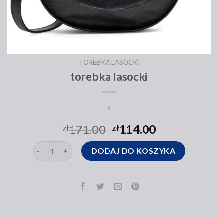
TOREBKA LASOCKI
torebka lasocki
171.00
114.00
zł
zł
ilość torebka lasocki
DODAJ DO KOSZYKA