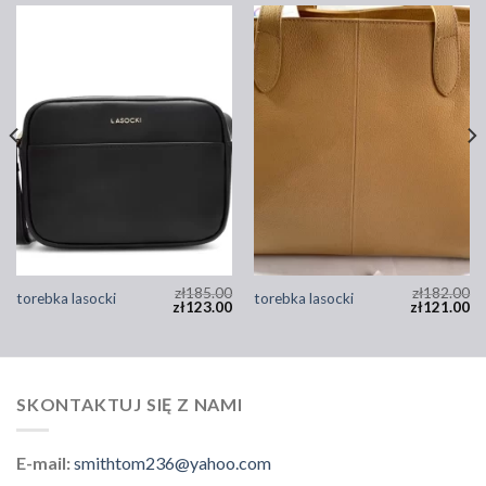
zł
185.00
zł
182.00
torebka lasocki
torebka lasocki
zł
123.00
zł
121.00
SKONTAKTUJ SIĘ Z NAMI
E-mail:
smithtom236@yahoo.com