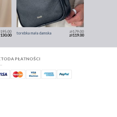
ł
195.00
zł
179.00
torebka mała damska
ł
130.00
zł
119.00
TODA PŁATNOŚCI