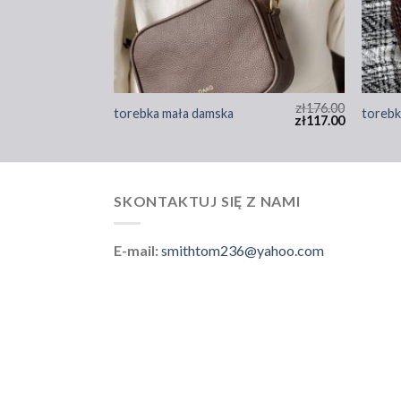
zł
186.00
zł
176.00
torebka mała damska
torebk
zł
124.00
zł
117.00
SKONTAKTUJ SIĘ Z NAMI
E-mail:
smithtom236@yahoo.com