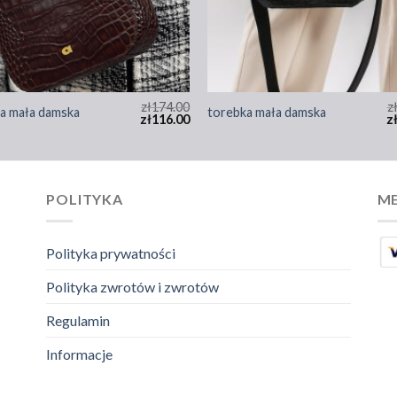
zł
174.00
z
a mała damska
torebka mała damska
zł
116.00
z
POLITYKA
ME
Polityka prywatności
Polityka zwrotów i zwrotów
Regulamin
Informacje