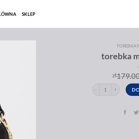
GŁÓWNA
SKLEP
TOREBKA 
torebka 
179.0
zł
ilość torebka mała da
DO