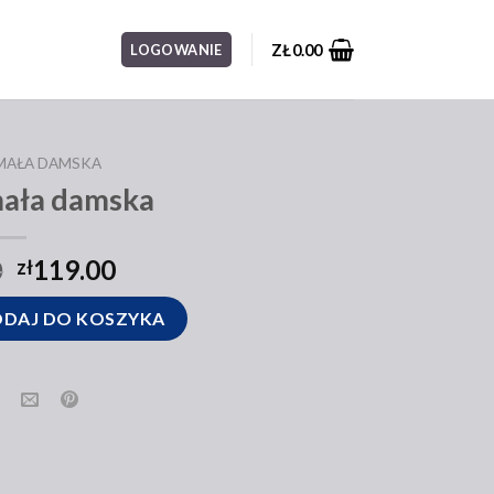
ZŁ
0.00
LOGOWANIE
MAŁA DAMSKA
mała damska
0
119.00
zł
mska
DAJ DO KOSZYKA