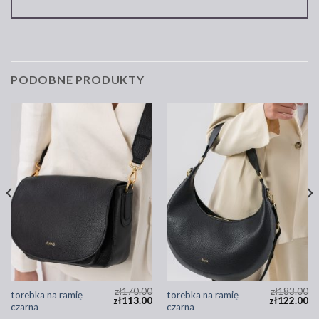
PODOBNE PRODUKTY
zł
170.00
zł
183.00
torebka na ramię
torebka na ramię
zł
113.00
zł
122.00
czarna
czarna