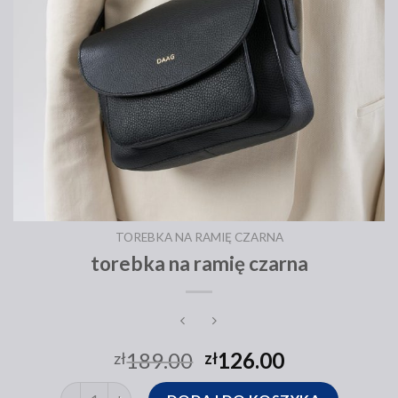
TOREBKA NA RAMIĘ CZARNA
torebka na ramię czarna
189.00
126.00
zł
zł
ilość torebka na ramię czarna