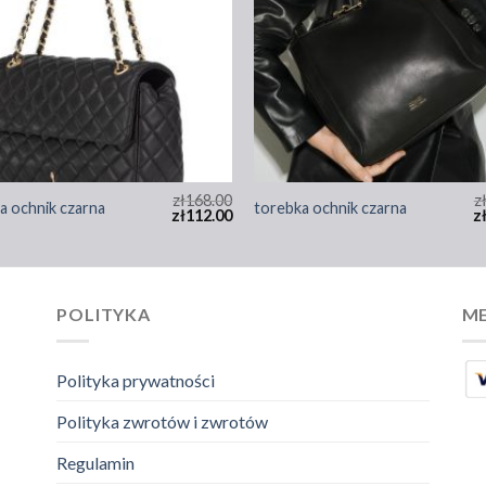
zł
168.00
z
a ochnik czarna
torebka ochnik czarna
zł
112.00
z
POLITYKA
ME
Polityka prywatności
Polityka zwrotów i zwrotów
Regulamin