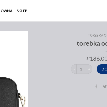
GŁÓWNA
SKLEP
TOREBKA O
torebka o
186.0
zł
ilość torebka ochnik c
DO