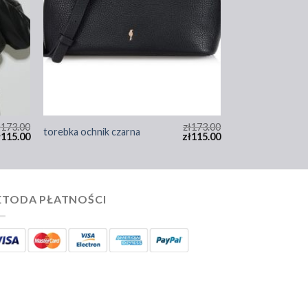
ł
173.00
zł
173.00
torebka ochnik czarna
ł
115.00
zł
115.00
TODA PŁATNOŚCI