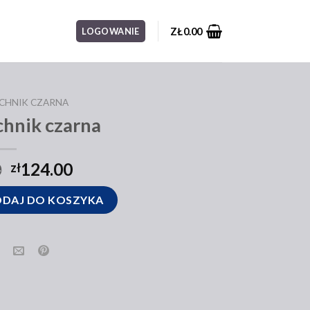
ZŁ
0.00
LOGOWANIE
CHNIK CZARNA
chnik czarna
0
124.00
zł
zarna
DAJ DO KOSZYKA