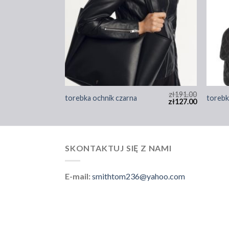
zł
170.00
zł
191.00
torebka ochnik czarna
torebk
zł
113.00
zł
127.00
SKONTAKTUJ SIĘ Z NAMI
E-mail:
smithtom236@yahoo.com