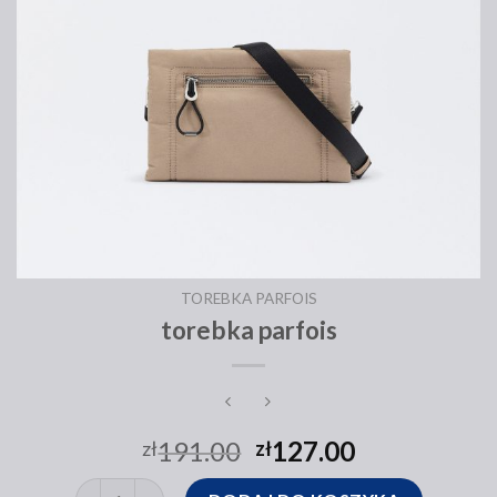
TOREBKA PARFOIS
torebka parfois
191.00
127.00
zł
zł
ilość torebka parfois