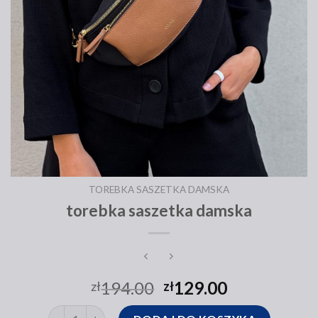
TOREBKA SASZETKA DAMSKA
torebka saszetka damska
194.00
129.00
zł
zł
ilość torebka saszetka damska