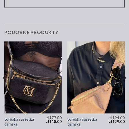
PODOBNE PRODUKTY
zł
177.00
zł
194.00
torebka saszetka
torebka saszetka
zł
118.00
zł
129.00
damska
damska