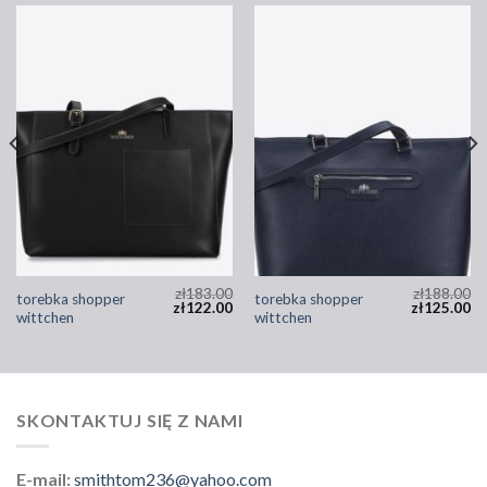
zł
183.00
zł
188.00
torebka shopper
torebka shopper
zł
122.00
zł
125.00
wittchen
wittchen
SKONTAKTUJ SIĘ Z NAMI
E-mail:
smithtom236@yahoo.com