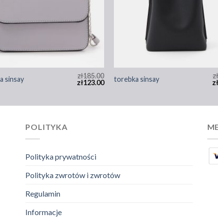
zł
185.00
z
a sinsay
torebka sinsay
zł
123.00
z
POLITYKA
ME
Polityka prywatności
Polityka zwrotów i zwrotów
Regulamin
Informacje