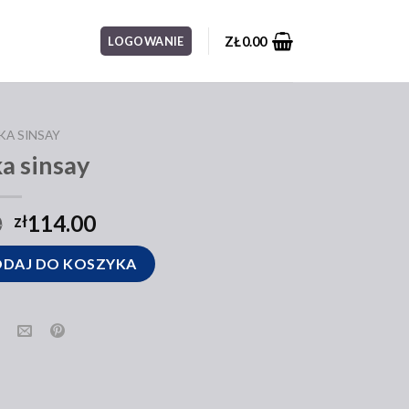
ZŁ
0.00
LOGOWANIE
KA SINSAY
a sinsay
0
114.00
zł
DAJ DO KOSZYKA