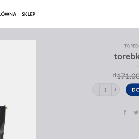
GŁÓWNA
SKLEP
TOREB
torebk
171.0
zł
ilość torebka sinsay
DO