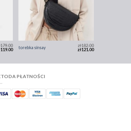
ł
179.00
zł
182.00
torebka sinsay
ł
119.00
zł
121.00
TODA PŁATNOŚCI