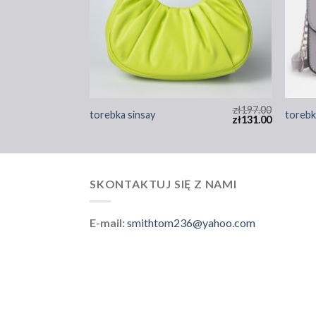
zł
177.00
zł
197.00
torebka sinsay
torebk
zł
118.00
zł
131.00
SKONTAKTUJ SIĘ Z NAMI
E-mail:
smithtom236@yahoo.com