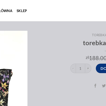
GŁÓWNA
SKLEP
TOREBK
torebka
188.0
zł
ilość torebka w kwiaty
DO