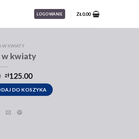
ZŁ
0.00
LOGOWANIE
A W KWIATY
 w kwiaty
0
125.00
zł
DAJ DO KOSZYKA