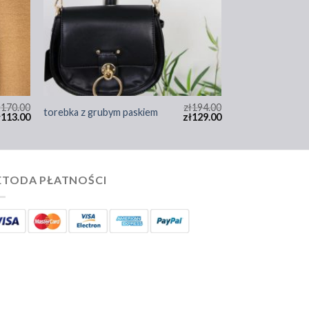
ł
170.00
zł
194.00
torebka z grubym paskiem
ł
113.00
zł
129.00
TODA PŁATNOŚCI