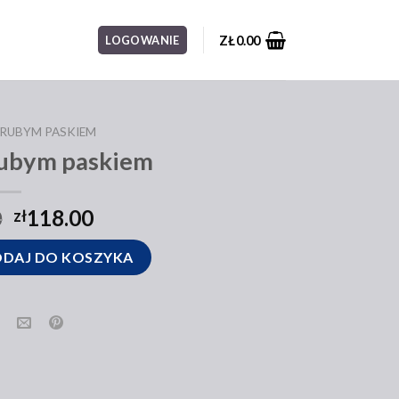
ZŁ
0.00
LOGOWANIE
GRUBYM PASKIEM
rubym paskiem
0
118.00
zł
m paskiem
DAJ DO KOSZYKA