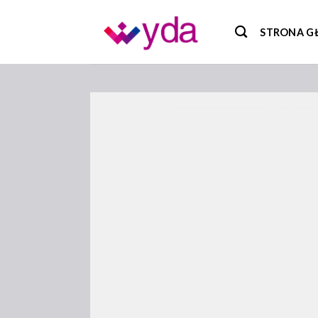
Skip
to
STRONA 
content