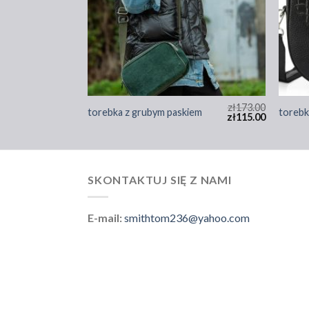
zł
173.00
zł
173.00
iem
torebka z grubym paskiem
torebk
zł
115.00
zł
115.00
SKONTAKTUJ SIĘ Z NAMI
E-mail:
smithtom236@yahoo.com