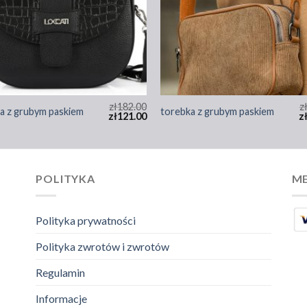
zł
182.00
z
a z grubym paskiem
torebka z grubym paskiem
zł
121.00
z
POLITYKA
ME
Polityka prywatności
Polityka zwrotów i zwrotów
Regulamin
Informacje