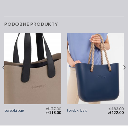
PODOBNE PRODUKTY
zł
177.00
zł
183.00
torebki bag
torebki bag
zł
118.00
zł
122.00