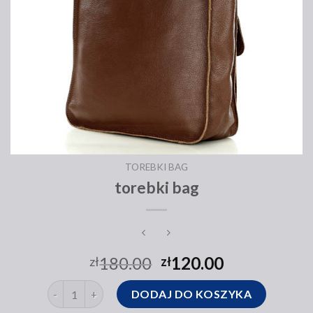
TOREBKI BAG
torebki bag
180.00
120.00
zł
zł
ilość torebki bag
DODAJ DO KOSZYKA