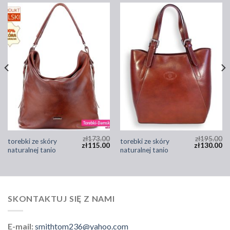
zł
173.00
zł
195.00
torebki ze skóry
torebki ze skóry
zł
115.00
zł
130.00
naturalnej tanio
naturalnej tanio
SKONTAKTUJ SIĘ Z NAMI
E-mail:
smithtom236@yahoo.com