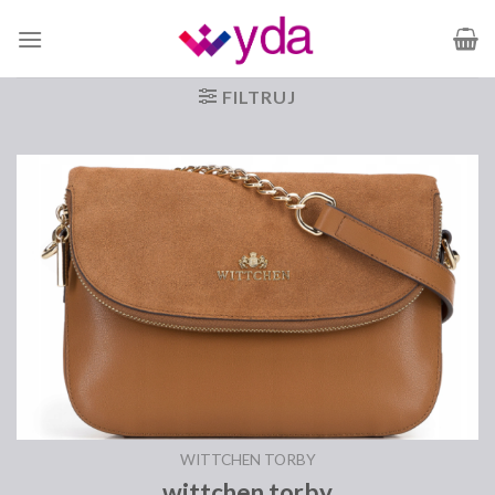
Skip
to
content
FILTRUJ
WITTCHEN TORBY
wittchen torby