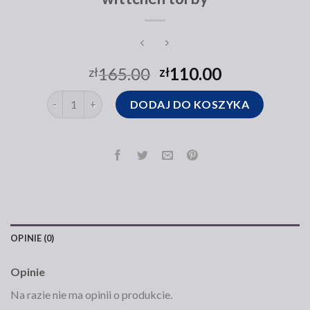
165.00
110.00
zł
zł
ilość wittchen torby
DODAJ DO KOSZYKA
OPINIE (0)
Opinie
Na razie nie ma opinii o produkcie.