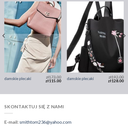
zł
173.00
zł
192.00
damskie plecaki
damskie plecaki
zł
115.00
zł
128.00
SKONTAKTUJ SIĘ Z NAMI
E-mail:
smithtom236@yahoo.com