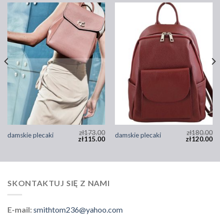
zł
173.00
zł
180.00
damskie plecaki
damskie plecaki
zł
115.00
zł
120.00
SKONTAKTUJ SIĘ Z NAMI
E-mail:
smithtom236@yahoo.com