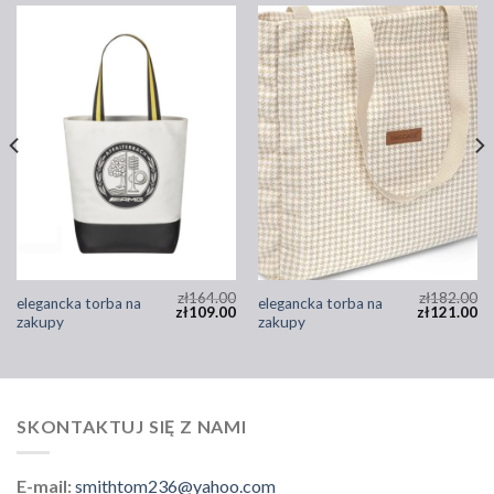
zł
164.00
zł
182.00
elegancka torba na
elegancka torba na
zł
109.00
zł
121.00
zakupy
zakupy
SKONTAKTUJ SIĘ Z NAMI
E-mail:
smithtom236@yahoo.com